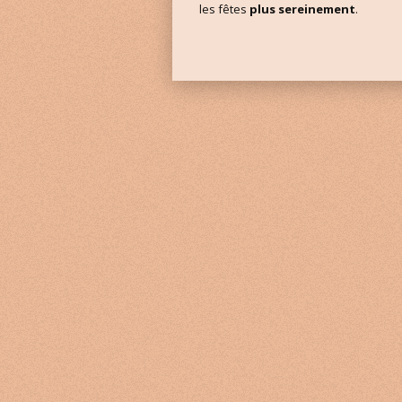
les fêtes
plus sereinement
.