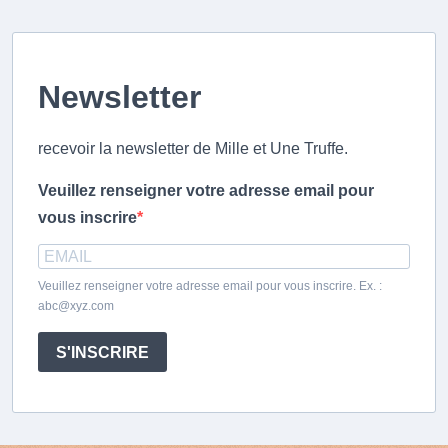
Passer
au
contenu
principal
Newsletter
recevoir la newsletter de Mille et Une Truffe.
Veuillez renseigner votre adresse email pour
vous inscrire
Veuillez renseigner votre adresse email pour vous inscrire. Ex. :
abc@xyz.com
S'INSCRIRE